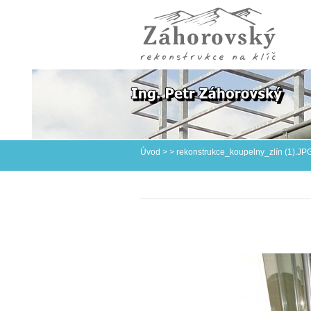
Úvod
>
>
rekonstrukce_koupelny_zlín (1).JP