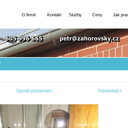
O firmě
Kontakt
Služby
Ceny
Jak pra
G
Spustit prezentaci
Následující