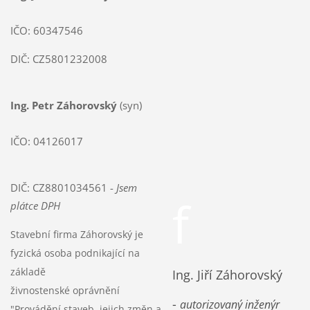
IČO: 60347546
DIČ: CZ5801232008
Ing. Petr Záhorovský
(syn)
IČO: 04126017
DIČ: CZ8801034561 -
Jsem
f
plátce DPH
Stavební firma Záhorovský je
fyzická osoba podnikající na
základě
Ing. Jiří Záhorovský
živnostenské oprávnění
-
autorizovaný inženýr
"Provádění staveb, jejich změn a