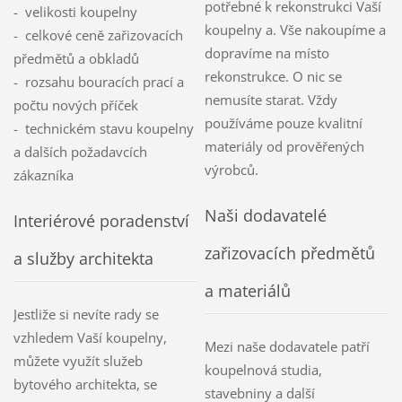
potřebné k rekonstrukci Vaší
- velikosti koupelny
koupelny a. Vše nakoupíme a
- celkové ceně zařizovacích
dopravíme na místo
předmětů a obkladů
rekonstrukce. O nic se
- rozsahu bouracích prací a
nemusíte starat. Vždy
počtu nových příček
používáme pouze kvalitní
- technickém stavu koupelny
materiály od prověřených
a dalších požadavcích
výrobců.
zákazníka
Naši dodavatelé
Interiérové poradenství
zařizovacích předmětů
a služby architekta
a materiálů
Jestliže si nevíte rady se
vzhledem Vaší koupelny,
Mezi naše dodavatele patří
můžete využít služeb
koupelnová studia,
bytového architekta, se
stavebniny a další