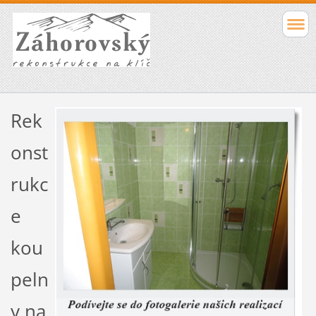
Rek
onst
rukc
e
kou
peln
y na