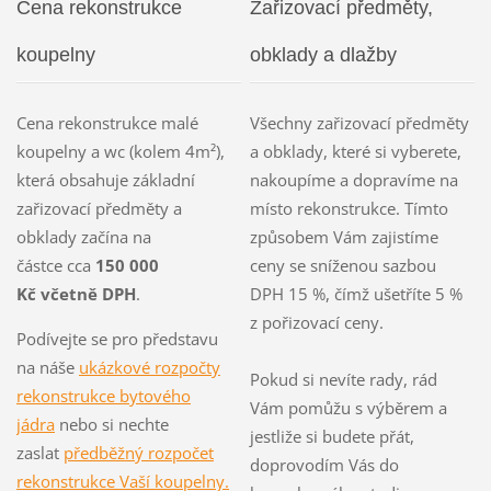
Cena rekonstrukce
Zařizovací předměty,
koupelny
obklady a dlažby
Cena rekonstrukce malé
Všechny zařizovací předměty
koupelny a wc (kolem 4m²),
a obklady, které si vyberete,
která obsahuje základní
nakoupíme a dopravíme na
zařizovací předměty a
místo rekonstrukce. Tímto
obklady začína na
způsobem Vám zajistíme
částce cca
150 000
ceny se sníženou sazbou
Kč včetně DPH
.
DPH 15 %, čímž ušetříte 5 %
z pořizovací ceny.
Podívejte se pro představu
na náše
ukázkové rozpočty
Pokud si nevíte rady, rád
rekonstrukce bytového
Vám pomůžu s výběrem a
jádra
nebo si nechte
jestliže si budete přát,
zaslat
předběžný rozpočet
doprovodím Vás do
rekonstrukce Vaší koupelny.