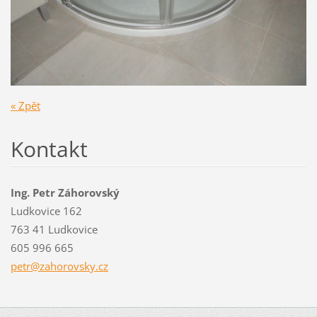
« Zpět
Kontakt
Ing. Petr Záhorovský
Ludkovice 162
763 41 Ludkovice
605 996 665
petr@zah
orovsky.
cz