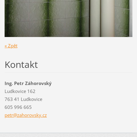
« Zpět
Kontakt
Ing. Petr Záhorovský
Ludkovice 162
763 41 Ludkovice
605 996 665
petr@zah
orovsky.
cz