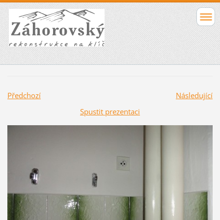
Předchozí
Následující
Spustit prezentaci