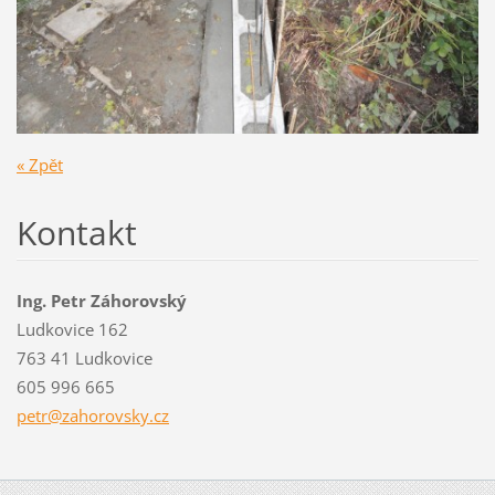
« Zpět
Kontakt
Ing. Petr Záhorovský
Ludkovice 162
763 41 Ludkovice
605 996 665
petr@zah
orovsky.
cz