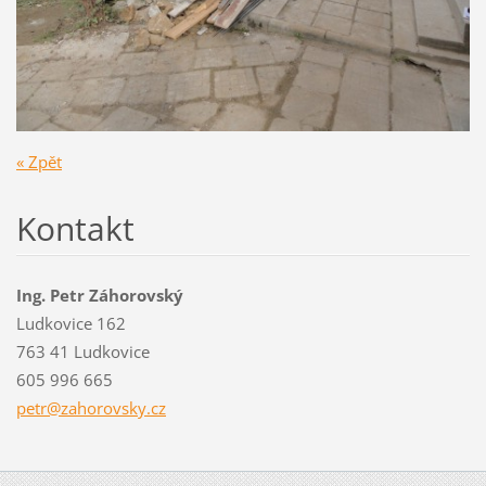
« Zpět
Kontakt
Ing. Petr Záhorovský
Ludkovice 162
763 41 Ludkovice
605 996 665
petr@zah
orovsky.
cz