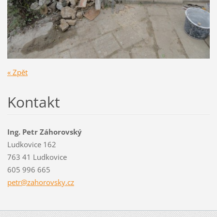
« Zpět
Kontakt
Ing. Petr Záhorovský
Ludkovice 162
763 41 Ludkovice
605 996 665
petr@zah
orovsky.
cz