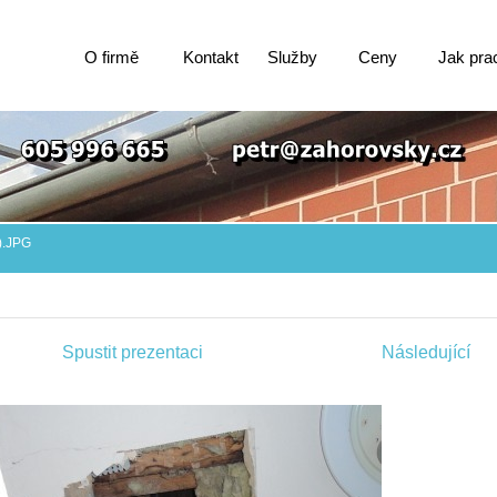
O firmě
Kontakt
Služby
Ceny
Jak pra
).JPG
Spustit prezentaci
Následující