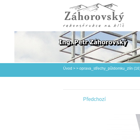
Úvod
>
>
oprava_střechy_půldomku_zlín (16
Předchozí