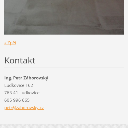
« Zpět
Kontakt
Ing. Petr Záhorovský
Ludkovice 162
763 41 Ludkovice
605 996 665
petr@zah
orovsky.
cz