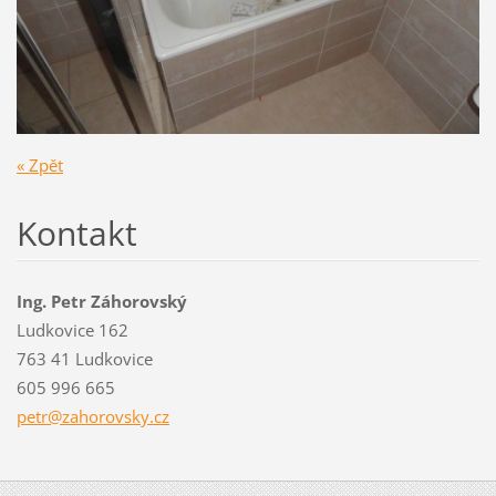
« Zpět
Kontakt
Ing. Petr Záhorovský
Ludkovice 162
763 41 Ludkovice
605 996 665
petr@zah
orovsky.
cz