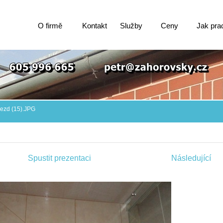
O firmě
Kontakt
Služby
Ceny
Jak pra
jezd (15).JPG
Spustit prezentaci
Následující