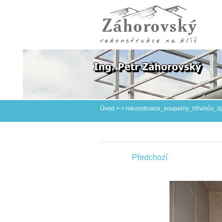
Úvod
>
>
rekonstrukce_koupelny_hřivinův_ú
Předchozí