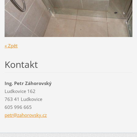
« Zpět
Kontakt
Ing. Petr Záhorovský
Ludkovice 162
763 41 Ludkovice
605 996 665
petr@zah
orovsky.
cz