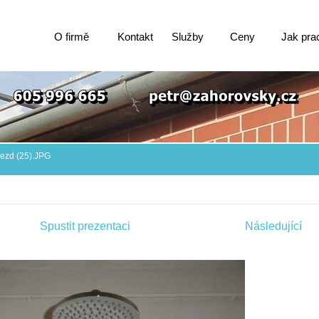
O firmě
Kontakt
Služby
Ceny
Jak pra
jezd (25).JPG
Spustit prezentaci
Následující