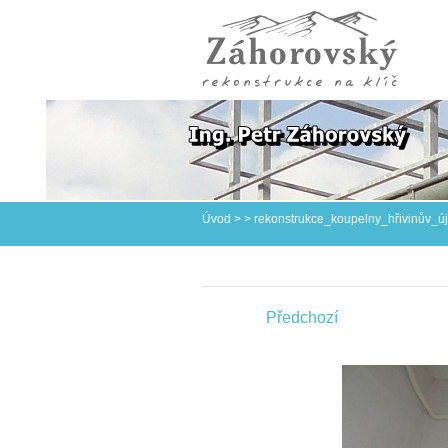
Úvod
>
>
rekonstrukce_koupelny_hřivinův_ú
Předchozí