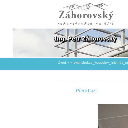
Úvod
>
>
rekonstrukce_koupelny_hřivinův_ú
Předchozí