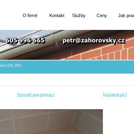
O firmě
Kontakt
Služby
Ceny
Jak pra
jezd (34).JPG
Spustit prezentaci
Následující