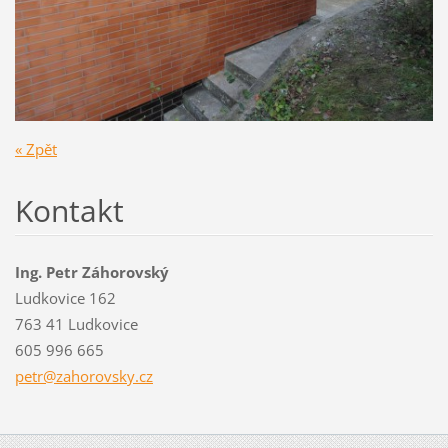
« Zpět
Kontakt
Ing. Petr Záhorovský
Ludkovice 162
763 41 Ludkovice
605 996 665
petr@zah
orovsky.
cz