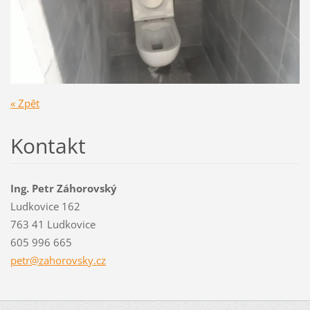
« Zpět
Kontakt
Ing. Petr Záhorovský
Ludkovice 162
763 41 Ludkovice
605 996 665
petr@zah
orovsky.
cz