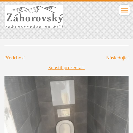
Předchozí
Následující
Spustit prezentaci