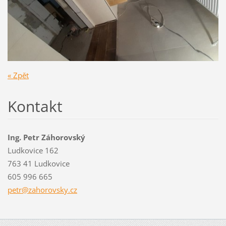
« Zpět
Kontakt
Ing. Petr Záhorovský
Ludkovice 162
763 41 Ludkovice
605 996 665
petr@zah
orovsky.
cz