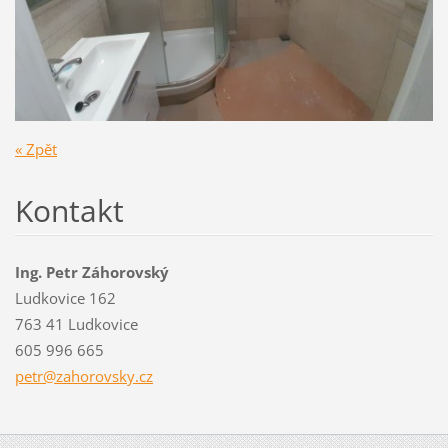
« Zpět
Kontakt
Ing. Petr Záhorovský
Ludkovice 162
763 41 Ludkovice
605 996 665
petr@zah
orovsky.
cz