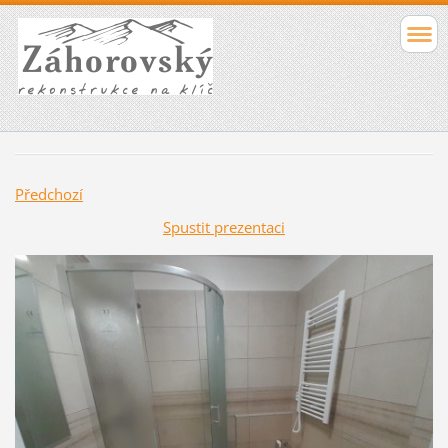
Předchozí
Spustit prezentaci