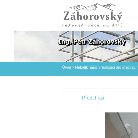
Úvod
>
Několik našich realizací pro inspiraci
Předchozí