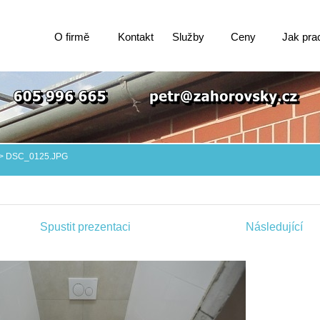
O firmě
Kontakt
Služby
Ceny
Jak pra
>
DSC_0125.JPG
Spustit prezentaci
Následující