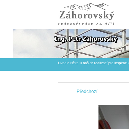
Úvod
>
Několik našich realizací pro inspiraci
Předchozí