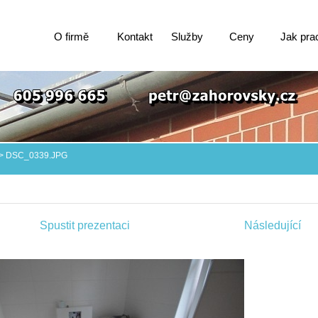
O firmě
Kontakt
Služby
Ceny
Jak pra
>
DSC_0339.JPG
Spustit prezentaci
Následující