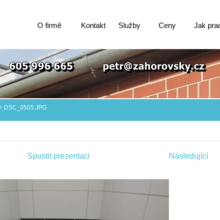
O firmě
Kontakt
Služby
Ceny
Jak pra
>
DSC_0505.JPG
Spustit prezentaci
Následující