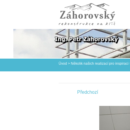
Úvod
>
Několik našich realizací pro inspiraci
Předchozí