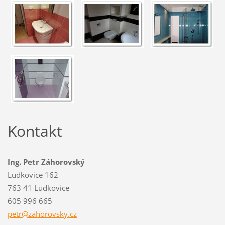
Kontakt
Ing. Petr Záhorovský
Ludkovice 162
763 41 Ludkovice
605 996 665
petr@zah
orovsky.
cz