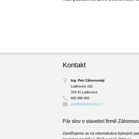
Kontakt
Ing. Petr Záhorovský
Ludkovice 162
763 41 Ludkovice
605 996 665
petr@zah
orovsky.
cz
Pár slov o stavební firmě Záhorov
Zaměřujeme se na rekonstrukce bytových jad