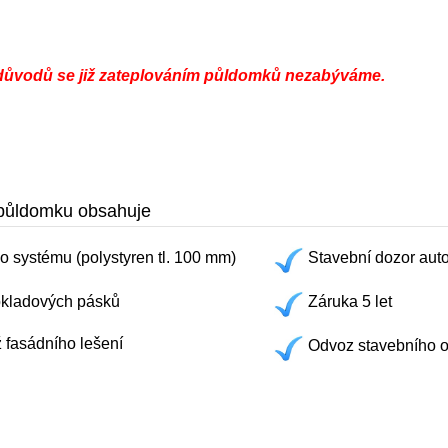
 důvodů se již zateplováním půldomků nezabýváme.
 půldomku obsahuje
o systému (polystyren tl. 100 mm)
Stavební dozor aut
bkladových pásků
Záruka 5 let
 fasádního lešení
Odvoz stavebního o