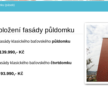
mku (pásek)
bložení fasády půldomku
 fasády klasického baťovského
půldomku
139.990,- Kč
fasády klasického baťovského
čtvrtdomku
93.990,- Kč