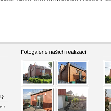
Fotogalerie našich realizací
ský
er a