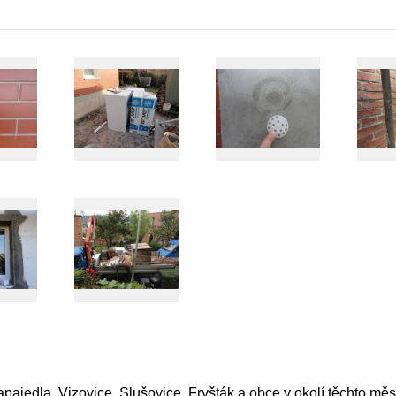
pajedla, Vizovice, Slušovice, Fryšták a obce v okolí těchto měs